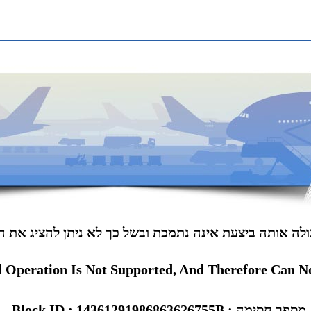
עולה אותה ביצעת אינה נתמכת ובשל כך לא ניתן להציג את
 Operation Is Not Supported, And Therefore Can No
Block ID : 14361291986863626755B : מספר חסימה